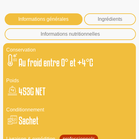
Informations générales
Ingrédients
Informations nutritionnelles
Conservation
Au froid entre 0° et +4°C
Poids
453G NET
Conditionnement
Sachet
Livraison & expédition
professionnels