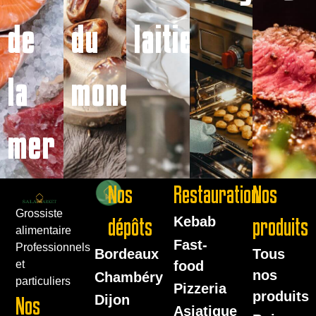
de
du
laitiers
la
monde
mer
Nos
Restauration
Nos
Grossiste
dépôts
Kebab
produits
alimentaire
Fast-
Professionnels
Bordeaux
Tous
food
et
nos
Chambéry
particuliers
Pizzeria
produits
Dijon
Nos
Asiatique