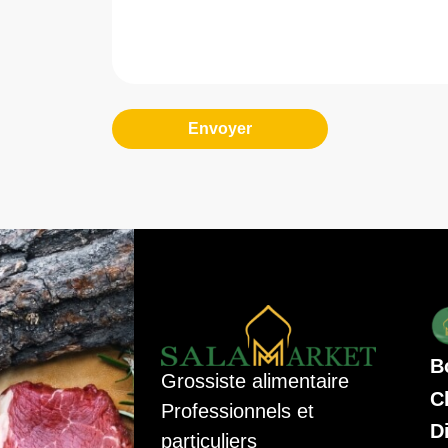
Envoyer
B
Grossiste alimentaire
C
Professionnels et
D
particuliers