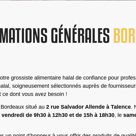
MATIONS GÉNÉRALES
BOR
votre grossiste alimentaire halal de confiance pour profes
al, soigneusement sélectionnés auprès de fournisseurs ré
 ce dont vous avez besoin !
e Bordeaux situé au
2 rue Salvador Allende à Talence
.
e
vendredi de 9h30 à 12h30 et de 15h à 18h30
, le
same
.
s un point d’honneur à vous offrir des produits de qualit