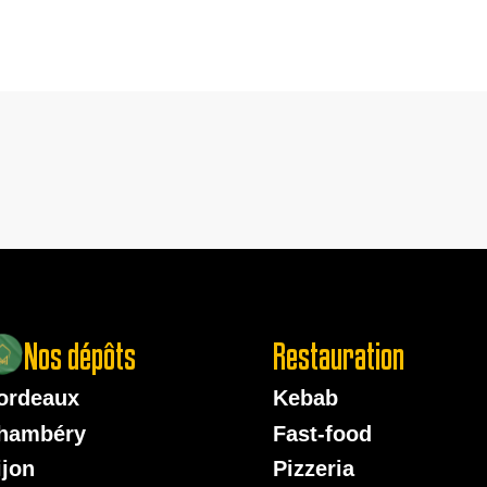
Nos dépôts
Restauration
ordeaux
Kebab
hambéry
Fast-food
ijon
Pizzeria