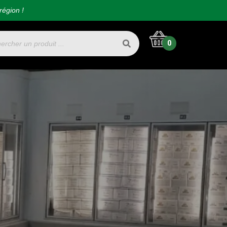
région !
0