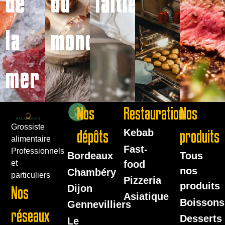
de
du
laitiers
la
monde
mer
Nos
Restauration
Nos
Grossiste
dépôts
Kebab
produits
alimentaire
Fast-
Professionnels
Bordeaux
Tous
food
et
nos
Chambéry
particuliers
Pizzeria
produits
Dijon
Nos
Asiatique
Boissons
Gennevilliers
réseaux
Desserts
Le