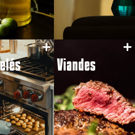
elés
Viandes