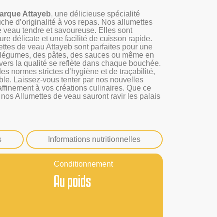
marque Attayeb
, une délicieuse spécialité
uche d’originalité à vos repas. Nos allumettes
e veau tendre et savoureuse. Elles sont
re délicate et une facilité de cuisson rapide.
mettes de veau Attayeb sont parfaites pour une
es légumes, des pâtes, des sauces ou même en
ers la qualité se reflète dans chaque bouchée.
s normes strictes d’hygiène et de traçabilité,
ble. Laissez-vous tenter par nos nouvelles
ffinement à vos créations culinaires. Que ce
 nos Allumettes de veau sauront ravir les palais
s
Informations nutritionnelles
Conditionnement
Au poids