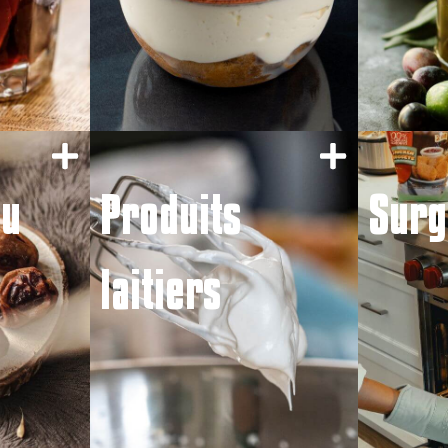
du
Produits
Surg
laitiers