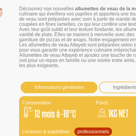
Découvrez nos nouvelles
allumettes de veau de la 
culinaire qui éveillera vos papilles et apportera une to
de veau sont préparées avec soin à partir de viande d
coupées en fines lamelles, ce qui leur confère une textu
Avec leur goût subtil et leur texture fondante, les allu
variété de plats. Elles se marient à merveille avec d
garniture de pizzas et de wraps. Notre engagement env
Les allumettes de veau Attayeb sont préparées selon de
pour vous garantir une expérience culinaire irréprocha
Allumettes de veau Attayeb et ajoutez une touche de ra
soit pour un repas en famille ou une soirée entre amis,
les plus exigeants.
Informations générales
Ingrédient
Conservation
Poids
1KG NET
12 mois à -18°C
Livraison & expédition
professionnels