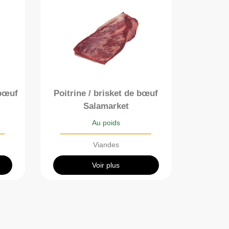
 bœuf
Poitrine / brisket de bœuf
Salamarket
Au poids
Viandes
Voir plus