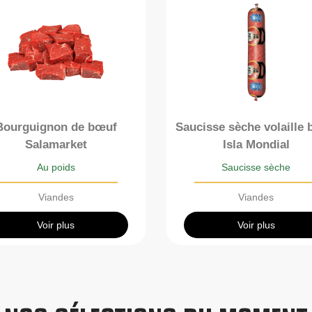
Bourguignon de bœuf
Saucisse sèche volaille
Salamarket
Isla Mondial
Au poids
Saucisse sèche
Viandes
Viandes
Voir plus
Voir plus