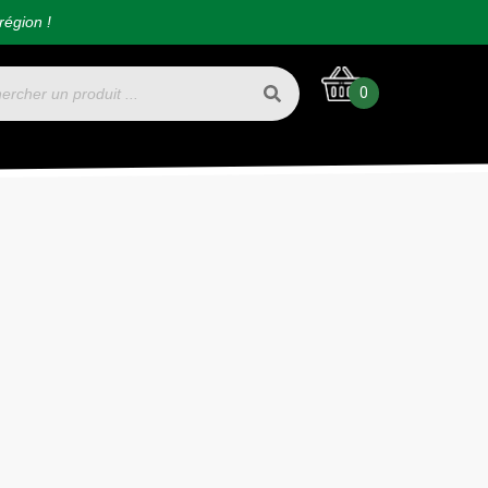
région !
0