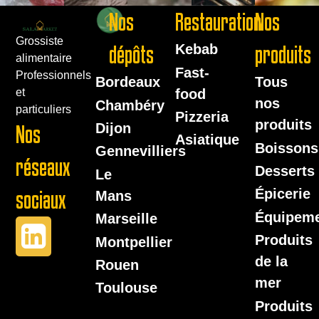
Nos
Restauration
Nos
Grossiste
dépôts
Kebab
produits
alimentaire
Fast-
Professionnels
Bordeaux
Tous
food
et
nos
Chambéry
particuliers
Pizzeria
produits
Dijon
Nos
Asiatique
Boissons
Gennevilliers
réseaux
Desserts
Le
Épicerie
sociaux
Mans
Équipem
Marseille
Produits
Montpellier
de la
Rouen
mer
Toulouse
Produits