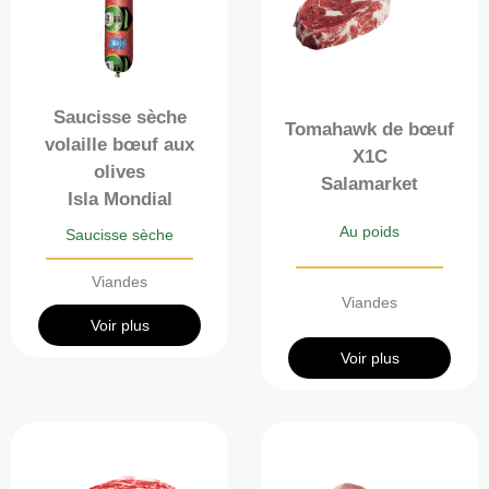
Saucisse sèche
Tomahawk de bœuf
volaille bœuf aux
X1C
olives
Salamarket
Isla Mondial
Au poids
Saucisse sèche
Viandes
Viandes
Voir plus
Voir plus