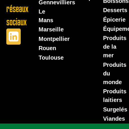
Boissons
Gennevilliers
réseaux
Desserts
Le
Épicerie
sociaux
Mans
Équipem
Marseille
Produits
Montpellier
de la
Rouen
mer
Toulouse
Produits
du
monde
Produits
laitiers
Surgelés
Viandes