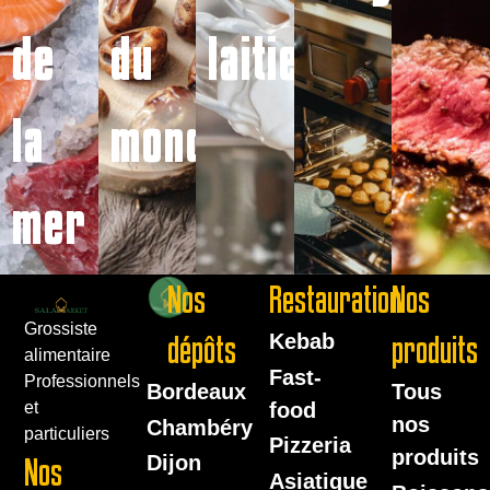
de
du
laitiers
la
monde
mer
Nos
Restauration
Nos
Grossiste
dépôts
Kebab
produits
alimentaire
Fast-
Professionnels
Bordeaux
Tous
food
et
nos
Chambéry
particuliers
Pizzeria
produits
Dijon
Nos
Asiatique