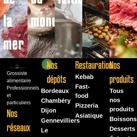
la
monde
mer
Nos
Restauration
Nos
Grossiste
dépôts
Kebab
produits
alimentaire
Fast-
Professionnels
Bordeaux
Tous
food
et
nos
Chambéry
particuliers
Pizzeria
produits
Dijon
Nos
Asiatique
Boissons
Gennevilliers
réseaux
Desserts
Le