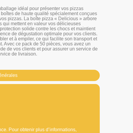
ballage idéal pour présenter vos pizzas
boîtes de haute qualité spécialement conçues
e vos pizzas. La boîte pizza « Delicious » arbore
s qui mettent en valeur vos délicieuses
 protection solide contre les chocs et maintient
ience de dégustation optimale pour vos clients.
ler et à empiler, ce qui facilite son transport et
t. Avec ce pack de 50 pièces, vous avez un
e de vos clients et pour assurer un service de
rvice de livraison.
générales
nce. Pour obtenir plus d’informations,