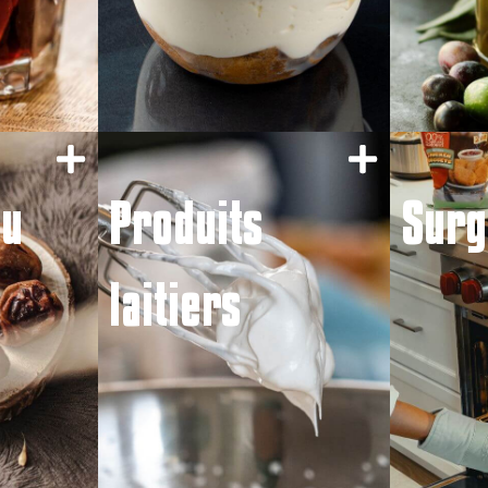
du
Produits
Surg
laitiers