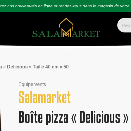
ez nos nouveautés en ligne et rendez-vous dans le magasin de votre 
 « Delicious » Taille 40 cm x 50
Équipements
Salamarket
Boîte pizza « Delicious »