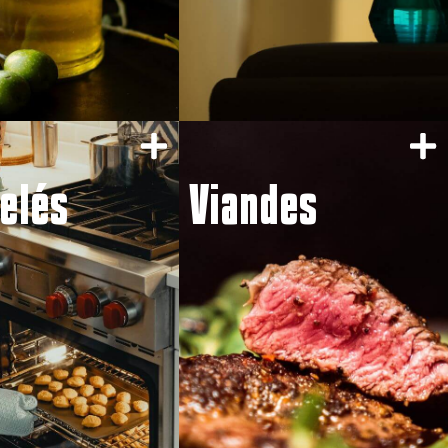
elés
Viandes