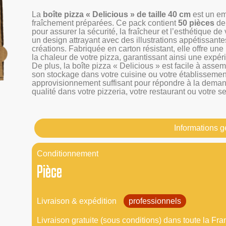
La
boîte pizza « Delicious » de taille 40 cm
est un em
fraîchement préparées. Ce pack contient
50 pièces
de 
pour assurer la sécurité, la fraîcheur et l’esthétique d
un design attrayant avec des illustrations appétissante
créations. Fabriquée en carton résistant, elle offre une
la chaleur de votre pizza, garantissant ainsi une expér
De plus, la boîte pizza « Delicious » est facile à assemb
son stockage dans votre cuisine ou votre établissemen
approvisionnement suffisant pour répondre à la demand
qualité dans votre pizzeria, votre restaurant ou votre se
Informations 
Conditionnement
Pièce
Livraison & expédition
professionnels
Livraison gratuite (sous conditions) dans toute la Fra