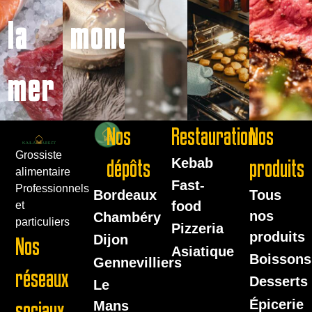
la
monde
mer
Nos
Restauration
Nos
Grossiste
dépôts
Kebab
produits
alimentaire
Fast-
Professionnels
Bordeaux
Tous
food
et
nos
Chambéry
particuliers
Pizzeria
produits
Dijon
Nos
Asiatique
Boissons
Gennevilliers
réseaux
Desserts
Le
Épicerie
sociaux
Mans