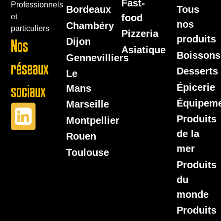
Fast-
Professionnels
Bordeaux
Tous
food
et
nos
Chambéry
particuliers
Pizzeria
produits
Dijon
Nos
Asiatique
Boissons
Gennevilliers
réseaux
Desserts
Le
Épicerie
sociaux
Mans
Équipem
Marseille
Produits
Montpellier
de la
Rouen
mer
Toulouse
Produits
du
monde
Produits