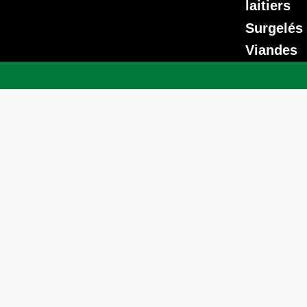
laitiers
Surgelés
Viandes