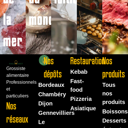
la
monde
mer
Nos
Restauration
Nos
Grossiste
dépôts
Kebab
produits
alimentaire
Fast-
Professionnels
Bordeaux
Tous
food
et
nos
Chambéry
particuliers
Pizzeria
produits
Dijon
Nos
Asiatique
Boissons
Gennevilliers
réseaux
Desserts
Le