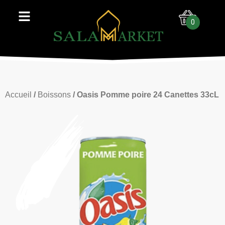
0
Accueil
/
Boissons
/ Oasis Pomme poire 24 Canettes 33cL