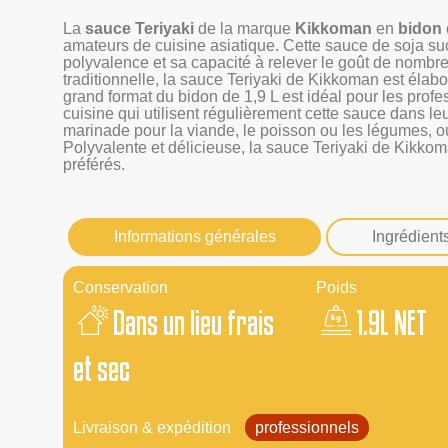
La
sauce Teriyaki
de la marque
Kikkoman
en
bidon 
amateurs de cuisine asiatique. Cette sauce de soja su
polyvalence et sa capacité à relever le goût de nombre
traditionnelle, la sauce Teriyaki de Kikkoman est élabor
grand format du bidon de 1,9 L est idéal pour les profe
cuisine qui utilisent régulièrement cette sauce dans le
marinade pour la viande, le poisson ou les légumes, 
Polyvalente et délicieuse, la sauce Teriyaki de Kikkom
préférés.
Informations générales
Ingrédient
Conservation
Poids
Dans un lieu frais
1.9L NET
et sec
Livraison & expédition
professionnels