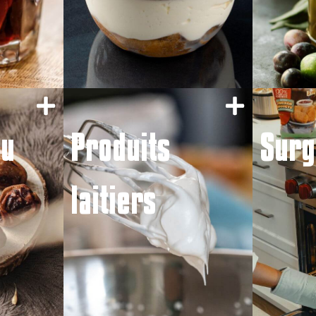
du
Produits
Surg
laitiers