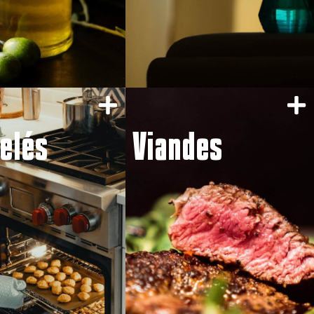
elés
Viandes