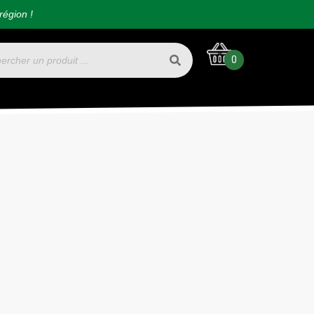
région !
0