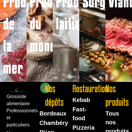
Produits
Produits
Produits
Surgelés
Vian
de
du
laitiers
la
monde
mer
Nos
Restauration
Nos
Grossiste
dépôts
Kebab
produits
alimentaire
Fast-
Professionnels
Bordeaux
Tous
food
et
nos
Chambéry
particuliers
Pizzeria
produits