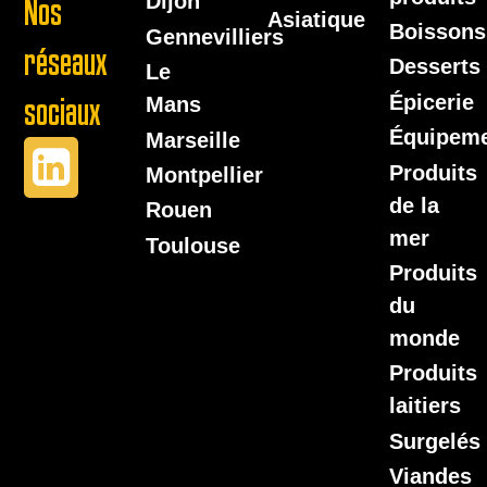
Dijon
Nos
Asiatique
Boissons
Gennevilliers
réseaux
Desserts
Le
Épicerie
sociaux
Mans
Équipem
Marseille
Produits
Montpellier
de la
Rouen
mer
Toulouse
Produits
du
monde
Produits
laitiers
Surgelés
Viandes