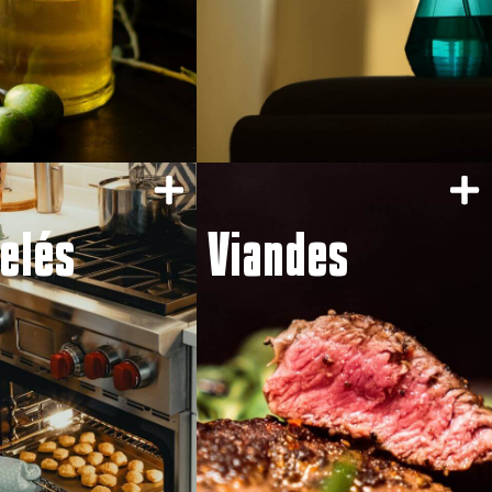
elés
Viandes