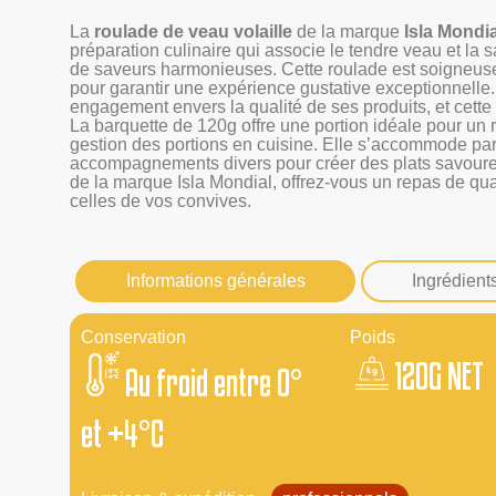
La
roulade de veau volaille
de la marque
Isla Mondia
préparation culinaire qui associe le tendre veau et la 
de saveurs harmonieuses. Cette roulade est soigneuse
pour garantir une expérience gustative exceptionnelle
engagement envers la qualité de ses produits, et cette 
La barquette de 120g offre une portion idéale pour un r
gestion des portions en cuisine. Elle s’accommode pa
accompagnements divers pour créer des plats savoureux
de la marque Isla Mondial, offrez-vous un repas de qual
celles de vos convives.
Informations générales
Ingrédient
Conservation
Poids
120G NET
Au froid entre 0°
et +4°C