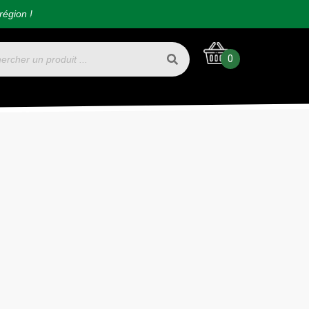
région !
0