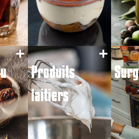
du
Produits
Surg
laitiers