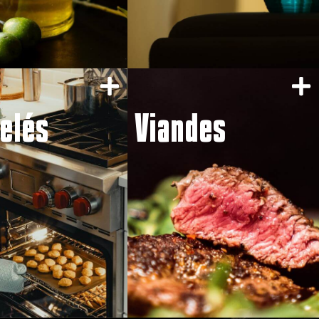
elés
Viandes