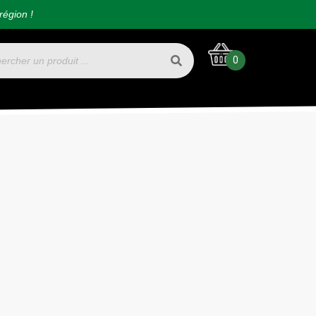
région !
0