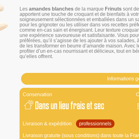
Les
amandes blanches
de la marque
Frinuts
sont des
apportent une touche de croquant et de bienfaits à vo
soigneusement sélectionnées et emballées dans un sach
pour les grignoter ou les utiliser dans vos recettes pr
comme en-cas sain et énergisant. Leur texture croquan
une expérience savoureuse et satisfaisante. Vous pou
préférées, qu’il s’agisse de les ajouter à vos salades,
de les transformer en beurre d’amande maison. Avec 
profiter d’un en-cas nourrissant et délicieux, tout en b
qu’elles offrent.
Informations 
Conservation
C
Dans un lieu frais et sec
Livraison & expédition
professionnels
Livraison gratuite (sous conditions) dans toute la Fra