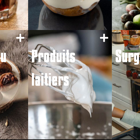
du
Produits
Surg
laitiers