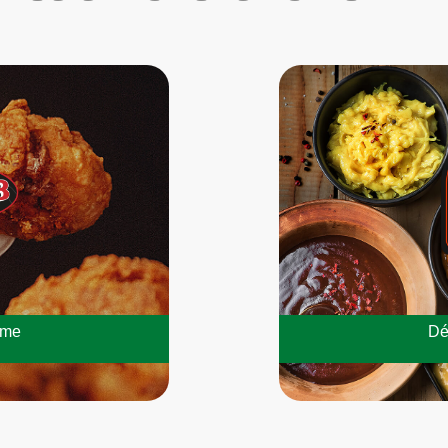
mme
Dé