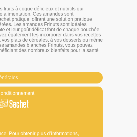
 fruits à coque délicieux et nutritifs qui
tre alimentation. Ces amandes sont
et pratique, offrant une solution pratique
éférées. Les amandes Frinuts sont idéales
te et leur goût délicat font de chaque bouchée
vez également les incorporer dans vos recettes
 à vos plats de céréales, à vos desserts ou même
les amandes blanches Frinuts, vous pouvez
énéficiant des nombreux bienfaits pour la santé
générales
onditionnement
Sachet
nce. Pour obtenir plus d’informations,