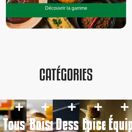
Découvrir la gamme
CATÉGORIES
Tous
Boissons
Desserts
Epicerie
Équi