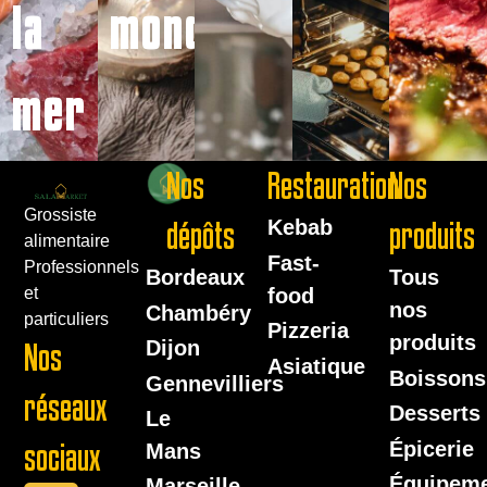
la
monde
mer
Nos
Restauration
Nos
Grossiste
dépôts
Kebab
produits
alimentaire
Fast-
Professionnels
Bordeaux
Tous
food
et
nos
Chambéry
particuliers
Pizzeria
produits
Dijon
Nos
Asiatique
Boissons
Gennevilliers
réseaux
Desserts
Le
Épicerie
sociaux
Mans
Équipem
Marseille