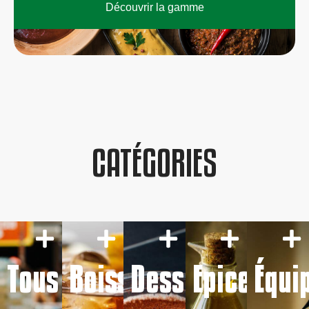
Découvrir la gamme
CATÉGORIES
Tous
Boissons
Desserts
Epicerie
Équi