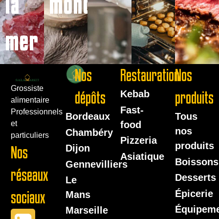
la
monde
mer
Nos
Restauration
Nos
Grossiste
dépôts
Kebab
produits
alimentaire
Fast-
Professionnels
Bordeaux
Tous
food
et
nos
Chambéry
particuliers
Pizzeria
produits
Dijon
Nos
Asiatique
Boissons
Gennevilliers
réseaux
Desserts
Le
Épicerie
sociaux
Mans
Équipem
Marseille