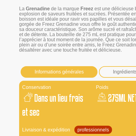
La
Grenadine
de la marque
Freez
est une délicieuse 
explosion de saveurs fruitées et sucrées. Présentée 
boisson est idéale pour ravir vos papilles et vous dés
gorgée de Freez Grenadine vous offre le goût authentiq
sa douceur caractéristique. Son arôme sucré et rafraîc
et de détente. La bouteille de 275 mL est pratique pou
l’apprécier à tout moment de la journée. Que ce soit l
plein air ou d’une soirée entre amis, le Freez Grenadin
désaltérer avec une touche fruitée et délicieuse.
Informations générales
Ingrédient
Conservation
Poids
Dans un lieu frais
275ML NE
et sec
Livraison & expédition
professionnels