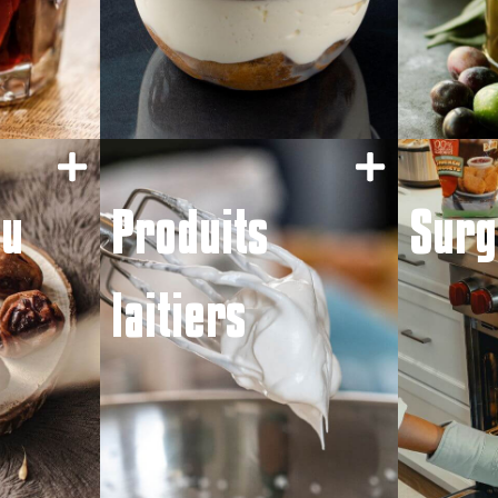
du
Produits
Surg
laitiers