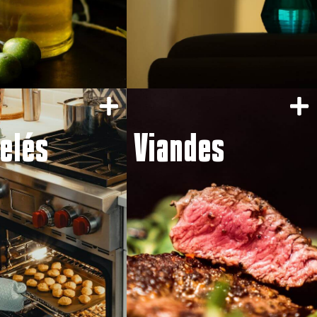
elés
Viandes