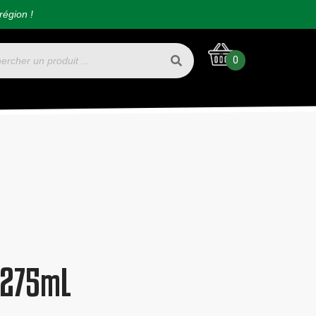
région !
0
s 275mL