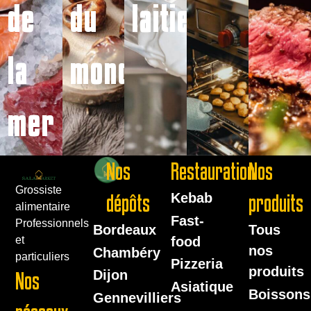
de
du
laitiers
la
monde
mer
Nos
Restauration
Nos
Grossiste
dépôts
Kebab
produits
alimentaire
Fast-
Professionnels
Bordeaux
Tous
food
et
nos
Chambéry
particuliers
Pizzeria
produits
Dijon
Nos
Asiatique
Boissons
Gennevilliers