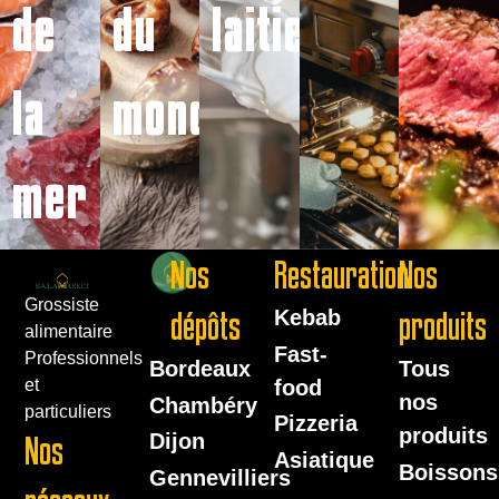
de
du
laitiers
la
monde
mer
Nos
Restauration
Nos
Grossiste
dépôts
Kebab
produits
alimentaire
Fast-
Professionnels
Bordeaux
Tous
food
et
nos
Chambéry
particuliers
Pizzeria
produits
Dijon
Nos
Asiatique
Boissons
Gennevilliers