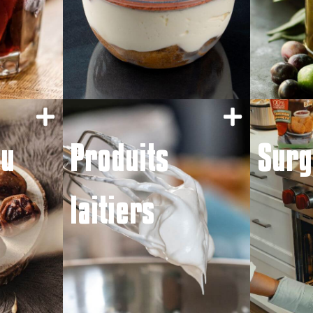
du
Produits
Surg
laitiers