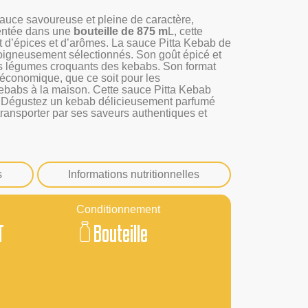
auce savoureuse et pleine de caractère,
entée dans une
bouteille de 875 m
L, cette
t d’épices et d’arômes. La sauce Pitta Kebab de
 soigneusement sélectionnés. Son goût épicé et
les légumes croquants des kebabs. Son format
 économique, que ce soit pour les
kebabs à la maison. Cette sauce Pitta Kebab
as. Dégustez un kebab délicieusement parfumé
transporter par ses saveurs authentiques et
s
Informations nutritionnelles
Conditionnement
T
Bouteille