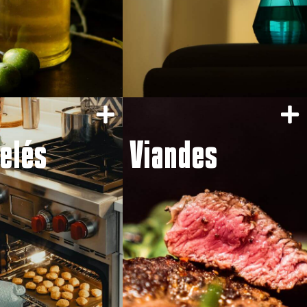
elés
Viandes