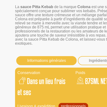
La
sauce Pitta Kebab
de la marque
Colona
est une s
spécialement conçue pour sublimer vos kebabs. Prés
sauce offre une texture crémeuse et un mélange parfai
Colona est préparée à partir d’ingrédients de qualité
relevé se marie à merveille avec la viande tendre et 
généreux de 875 mL permet une utilisation pratique et
professionnels de la restauration ou les amateurs de 
ajoutera une touche de saveur irrésistible à vos rep
avec la sauce Pitta Kebab de Colona, et laissez-vous 
exotiques.
Informations générales
Ingrédient
Conservation
Poids
Dans un lieu frais
875ML NE
et sec
Livraison & expédition
professionnels