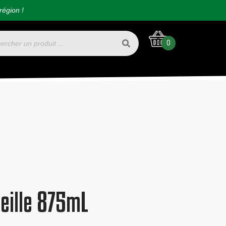
région !
0
eille 875mL