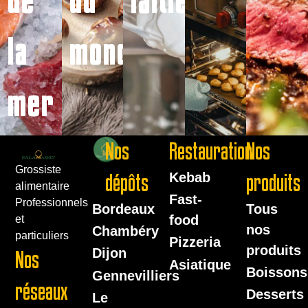
la
monde
mer
Nos
Restauration
Nos
Grossiste
dépôts
Kebab
produits
alimentaire
Fast-
Professionnels
Bordeaux
Tous
food
et
nos
Chambéry
particuliers
Pizzeria
produits
Dijon
Nos
Asiatique
Boissons
Gennevilliers
réseaux
Desserts
Le