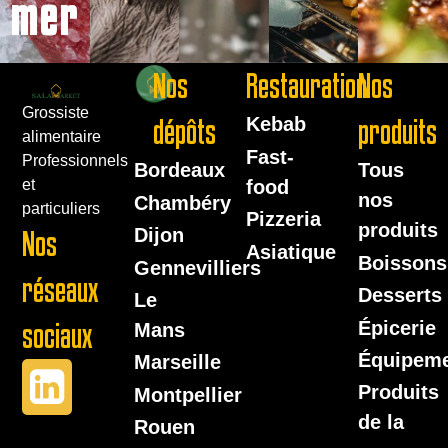
mer
Nos
Restauration
Nos
Grossiste
dépôts
Kebab
produits
alimentaire
Fast-
Professionnels
Bordeaux
Tous
food
et
nos
Chambéry
particuliers
Pizzeria
produits
Dijon
Nos
Asiatique
Boissons
Gennevilliers
réseaux
Desserts
Le
Épicerie
sociaux
Mans
Équipem
Marseille
Produits
Montpellier
de la
Rouen