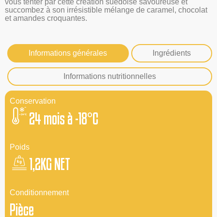
vous tenter par cette création suédoise savoureuse et
succombez à son irrésistible mélange de caramel, chocolat
et amandes croquantes.
Informations générales
Ingrédients
Informations nutritionnelles
Conservation
24 mois à -18°C
Poids
1,2KG NET
Conditionnement
Pièce