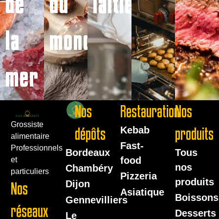
de
du
laitiers
la
monde
mer
Nos
Restauration
Nos
Grossiste
dépôts
Kebab
produits
alimentaire
Fast-
Professionnels
Bordeaux
Tous
food
et
nos
Chambéry
particuliers
Pizzeria
produits
Dijon
Nos
Asiatique
Boissons
Gennevilliers
réseaux
Desserts
Le